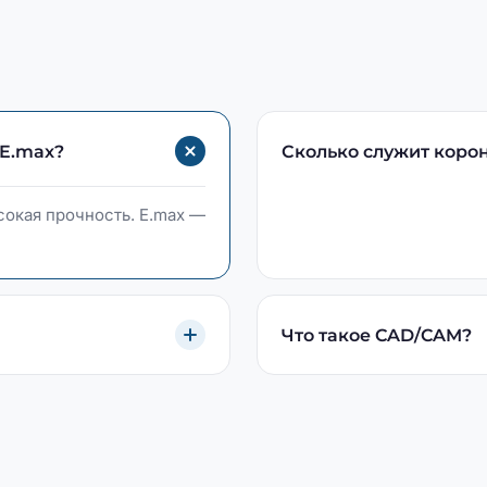
 E.max?
Сколько служит коро
сокая прочность. E.max —
Что такое CAD/CAM?