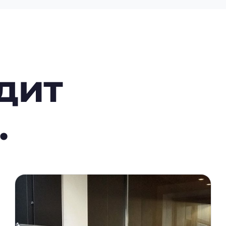
дит
.