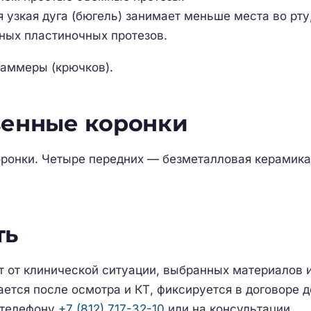
 узкая дуга (бюгель) занимает меньше места во рту
ых пластиночных протезов.
аммеры (крючков).
венные коронки
ронки. Четыре передних — безметалловая керамика
ть
т от клинической ситуации, выбранных материалов и
ется после осмотра и КТ, фиксируется в договоре д
 телефону
+7 (812) 717-32-10
или на консультации.