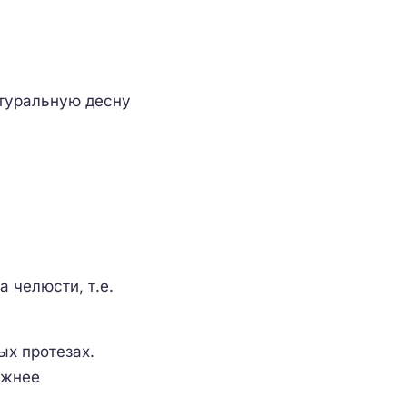
атуральную десну
 челюсти, т.е.
ых протезах.
ежнее