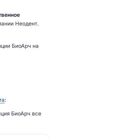
твенное
пании Неодент.
пции БиоАрч на
та
:
ция БиоАрч все