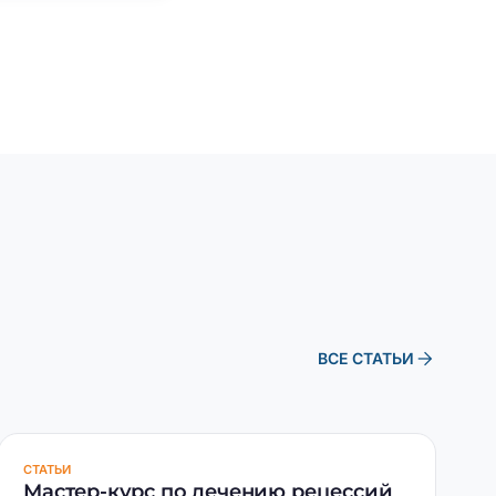
arrow_forward
ВСЕ СТАТЬИ
СТАТЬИ
Мастер-курс по лечению рецессий