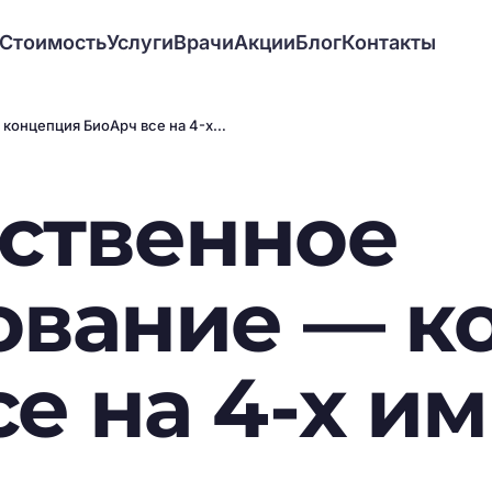
Стоимость
Услуги
Врачи
Акции
Блог
Контакты
концепция БиоАрч все на 4-х…
ственное
ование — к
е на 4-х и