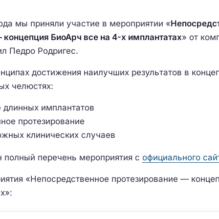
года мы приняли участие в мероприятии «
Непосредс
 концепция БиоАрч все на 4-х имплантатах
» от ком
л Педро Родригес.
инципах достижения наилучших результатов в конце
ых челюстях:
 длинных имплантатов
ное протезирование
ожных клинических случаев
 полный перечень мероприятия с
официального сай
иятия «Непосредственное протезирование — концеп
х»: