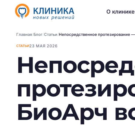
О клинике
Главная
/
Блог
/
Статьи
/
Непосредственное протезирование — 
23 МАЯ 2026
СТАТЬИ
Непосред
протезир
БиоАрч вс